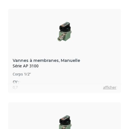
Pression max :
90 bar
Vannes à membranes, Manuelle
Série AP 3100
Corps 1/2"
CV :
0,7
afficher
Pression max :
207 bar