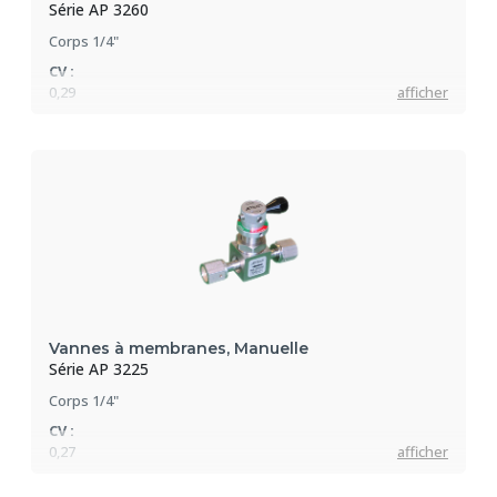
Série AP 3260
Corps 1/4"
CV :
0,29
afficher
Pression max :
9 bar
Vannes "Tout métal"
Vannes à membranes, Manuelle
Série AP 3225
Corps 1/4"
CV :
0,27
afficher
Pression max :