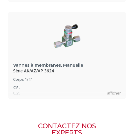
Pression max :
255 bar
Vannes à membranes, Manuelle
Série AK/AZ/AP 3624
Corps 1/4"
CV :
0,29
afficher
Pression max :
255 bar
CONTACTEZ NOS
EXPERTS