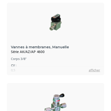
9 bar
Vannes "Tout métal"
Vannes à membranes, Manuelle
Série AK/AZ/AP 4600
Corps 3/8"
CV :
0,5
afficher
Pression max :
21 bar