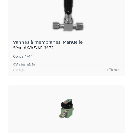
Vannes à membranes, Manuelle
Série AK/AZ/AP 3672
Corps 1/4"
CV réglable :
0 à 0,02
afficher
Pression max :
10 bar