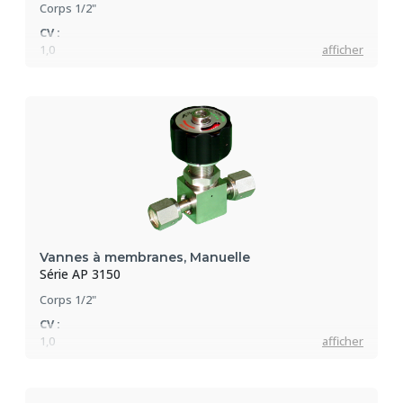
Corps 1/2"
CV :
1,0
afficher
Pression max :
207 bar
Vannes à membranes, Manuelle
Série AP 3150
Corps 1/2"
CV :
1,0
afficher
Pression max :
90 bar