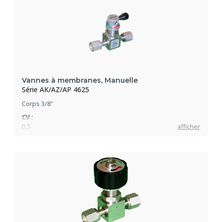
Vannes à membranes, Manuelle
Série AK/AZ/AP 4625
Corps 3/8"
CV :
0,5
afficher
Pression max :
21 bar