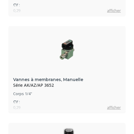
CV :
0,29
afficher
Pression max :
207 bar
Vannes à membranes, Manuelle
Série AK/AZ/AP 3652
Corps 1/4"
CV :
0,29
afficher
Pression max :
17 bar