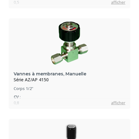
0,5
afficher
Pression max :
17 bar
Vannes à membranes, Manuelle
Série AZ/AP 4150
Corps 1/2"
CV :
0,8
afficher
Pression max :
17 bar