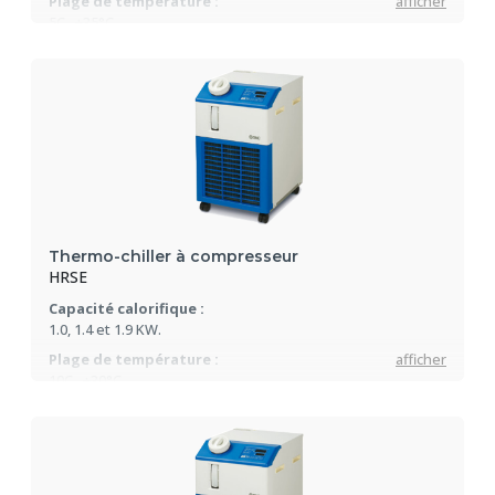
Plage de température :
afficher
5C...+35°C
Stabilité de température :
±0.1°C
Avec onduleur.
Thermo-chiller à compresseur
HRSE
Capacité calorifique :
1.0, 1.4 et 1.9 KW.
Plage de température :
afficher
10C...+30°C
Pompe magnétique sans entretien