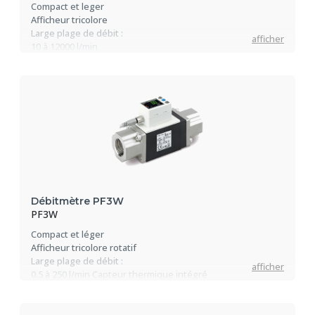
Compact et leger
Afficheur tricolore
Large plage de débit :
afficher
10 à 12000 l/min
Options de communication :
IO-Link, NPN, PNP, analogique...
Débitmètre PF3W
PF3W
Compact et léger
Afficheur tricolore rotatif
Large plage de débit :
afficher
0.5 à 250 l/min Capteur thermique intégré