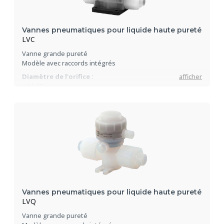
Vannes pneumatiques pour liquide haute pureté
LVC
Vanne grande pureté
Modèle avec raccords intégrés
Diamètre de l'orifice :
afficher
ø4 à 22
Débit :
0.35 à 8 Cv
Pression d'utilisation :
0.3 à 0.5 MPa
Température du fluide :
0 à 100° C
Vannes pneumatiques pour liquide haute pureté
LVQ
Vanne grande pureté