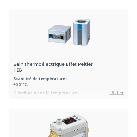
Plage de température :
10C...+60°C
Bain thermoélectrique Effet Peltier
HEB
Stabilité de température :
±0.01°C.
Distribution de la température:
afficher
±0.02°C dans le bain.
Plage de température :
-15°C...+60°C