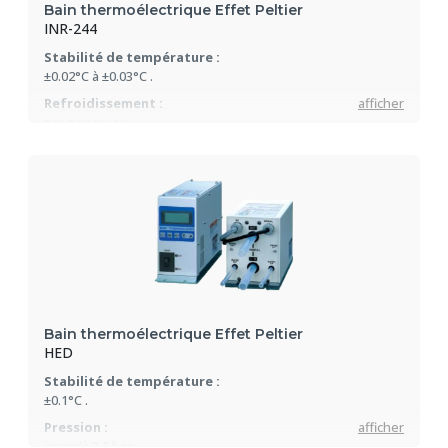
Bain thermoélectrique Effet Peltier
INR-244
Stabilité de température :
±0.02°C à ±0.03°C .
Refroidissement :
afficher
par eau ou air.
Plage de température :
0C...+60°C
Bain thermoélectrique Effet Peltier
HED
Stabilité de température :
±0.1°C .
Pression :
afficher
jusqu'à 3.5 bar.