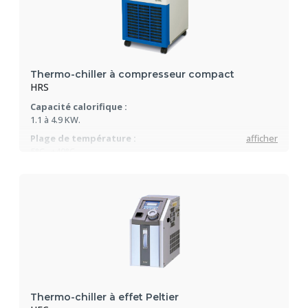
Thermo-chiller à compresseur compact
HRS
Capacité calorifique :
1.1 à 4.9 KW.
Plage de température :
afficher
5°C...+40°C
Largeur standard de 377mm pour tout les modèles
Thermo-chiller à effet Peltier