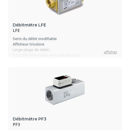
Débitmètre LFE
LFE
Sens du débit modifiable
Afficheur tricolore
Large plage de débit :
afficher
0.5 à 200 l/min Faible perte de pression
0.02MPa max
Débitmètre PF3
PF3