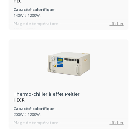
HEC
Capacité calorifique :
140W à 1200W.
Plage de température :
afficher
10°C...+60°C
Stabilité de température :
±0.01°C à ±0.03°C.
Refroidissement par eau ou air
Thermo-chiller à effet Peltier
HECR
Capacité calorifique :
200W à 1200W.
Plage de température :
afficher
10°C...+60°C