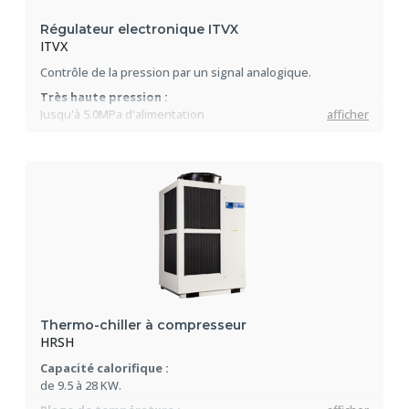
Régulateur electronique ITVX
ITVX
Contrôle de la pression par un signal analogique.
Très haute pression :
Jusqu'à 5.0MPa d'alimentation
afficher
Grande stabilité :
+/-1% E.M.
Thermo-chiller à compresseur
HRSH
Capacité calorifique :
de 9.5 à 28 KW.