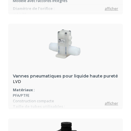
Modèle avec raccords intégrés
Diamètre de l'orifice :
afficher
ø4 à 22
Débit :
0.35 à 8 Cv
Options :
Réglage de débit, by-pass, visualisation
Vannes pneumatiques pour liquide haute pureté
LVD
Matériaux :
PFA/PTFE
Construction compacte
afficher
Taille de tubes utilisables :
3mm à 19mm (existe en dimensions impériales)